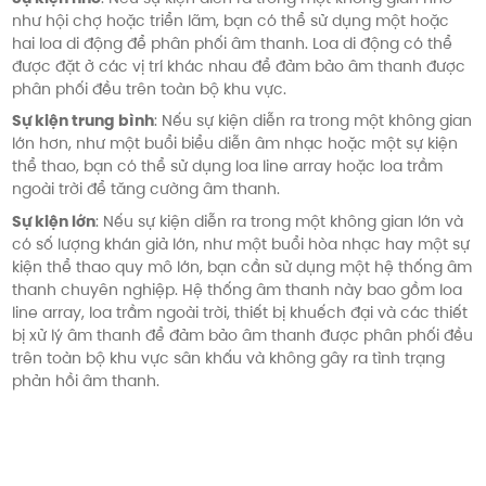
như hội chợ hoặc triển lãm, bạn có thể sử dụng một hoặc
hai loa di động để phân phối âm thanh. Loa di động có thể
được đặt ở các vị trí khác nhau để đảm bảo âm thanh được
phân phối đều trên toàn bộ khu vực.
Sự kiện trung bình
: Nếu sự kiện diễn ra trong một không gian
lớn hơn, như một buổi biểu diễn âm nhạc hoặc một sự kiện
thể thao, bạn có thể sử dụng loa line array hoặc loa trầm
ngoài trời để tăng cường âm thanh.
Sự kiện lớn
: Nếu sự kiện diễn ra trong một không gian lớn và
có số lượng khán giả lớn, như một buổi hòa nhạc hay một sự
kiện thể thao quy mô lớn, bạn cần sử dụng một hệ thống âm
thanh chuyên nghiệp. Hệ thống âm thanh này bao gồm loa
line array, loa trầm ngoài trời, thiết bị khuếch đại và các thiết
bị xử lý âm thanh để đảm bảo âm thanh được phân phối đều
trên toàn bộ khu vực sân khấu và không gây ra tình trạng
phản hồi âm thanh.