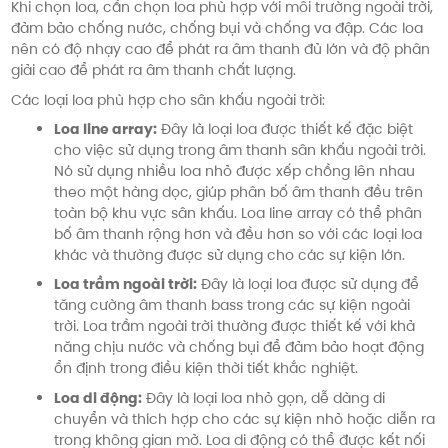
Khi chọn loa, cần chọn loa phù hợp với môi trường ngoài trời,
đảm bảo chống nước, chống bụi và chống va đập. Các loa
nên có độ nhạy cao để phát ra âm thanh đủ lớn và độ phân
giải cao để phát ra âm thanh chất lượng.
Các loại loa phù hợp cho sân khấu ngoài trời:
Loa line array:
Đây là loại loa được thiết kế đặc biệt
cho việc sử dụng trong âm thanh sân khấu ngoài trời.
Nó sử dụng nhiều loa nhỏ được xếp chồng lên nhau
theo một hàng dọc, giúp phân bố âm thanh đều trên
toàn bộ khu vực sân khấu. Loa line array có thể phân
bố âm thanh rộng hơn và đều hơn so với các loại loa
khác và thường được sử dụng cho các sự kiện lớn.
Loa trầm ngoài trời:
Đây là loại loa được sử dụng để
tăng cường âm thanh bass trong các sự kiện ngoài
trời. Loa trầm ngoài trời thường được thiết kế với khả
năng chịu nước và chống bụi để đảm bảo hoạt động
ổn định trong điều kiện thời tiết khắc nghiệt.
Loa di động:
Đây là loại loa nhỏ gọn, dễ dàng di
chuyển và thích hợp cho các sự kiện nhỏ hoặc diễn ra
trong không gian mở. Loa di động có thể được kết nối