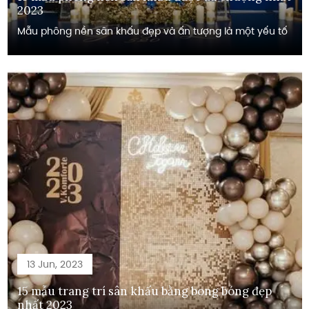
2023
Mẫu phông nền sân khấu đẹp và ấn tượng là một yếu tố
13 Jun, 2023
15 mẫu trang trí sân khấu bằng bong bóng đẹp
nhất 2023