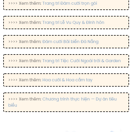
>>>> Xem thêm:
Trang trí Đám cưới trọn gói
>>>> Xem thêm:
Trang trí Lễ Vu Quy & Đính hôn
>>>> Xem thêm:
Đám cưới Bãi biển Đà Nẵng
>>>> Xem thêm:
Trang trí Tiệc Cưới Ngoài trời & Garden
>>>> Xem thêm:
Hoa cưới & Hoa cầm tay
>>>> Xem thêm:
Chương trình thực hiện — Dự án tiêu
biểu