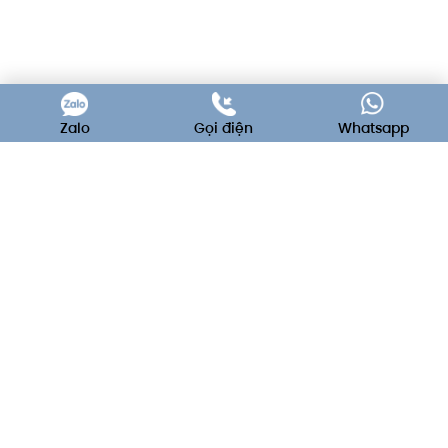
Zalo
Gọi điện
Whatsapp
C'est La Vie - Wedding & Event
Decoration