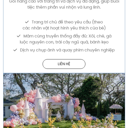
Gói nâng cao với trang trí và dịch vụ đa dạng, giúp buổi
tiệc thêm phần vui nhộn và lung linh.
Trang trí chủ đề theo yêu cầu (theo
các nhân vật hoạt hình yêu thích của bé)
Mâm cúng truyền thống đầy đủ: Xôi, chè, gà
luộc nguyên con, trái cây ngũ quả, bánh kẹo
Dịch vụ chụp ảnh và quay phim chuyên nghiệp
LIÊN HỆ