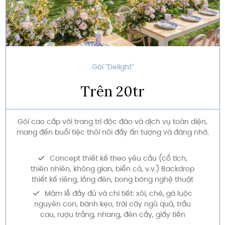
Gói "Delight"
Trên 20tr
Gói cao cấp với trang trí độc đáo và dịch vụ toàn diện,
mang đến buổi tiệc thôi nôi đầy ấn tượng và đáng nhớ.
Concept thiết kế theo yêu cầu (cổ tích,
thiên nhiên, không gian, biển cả, v.v.) Backdrop
thiết kế riêng, lồng đèn, bong bóng nghệ thuật
Mâm lễ đầy đủ và chi tiết: xôi, chè, gà luộc
nguyên con, bánh kẹo, trái cây ngũ quả, trầu
cau, rượu trắng, nhang, đèn cầy, giấy tiền