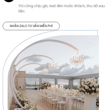
Thi công chịu gió, test đèn trước khách, thu dỡ sau
tiệc.
NHẮN ZALO TƯ VẤN MIỄN PHÍ