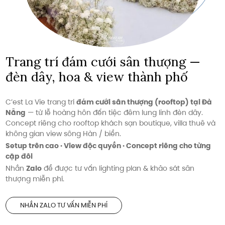
Trang trí đám cưới sân thượng —
đèn dây, hoa & view thành phố
C’est La Vie trang trí
đám cưới sân thượng (rooftop) tại Đà
Nẵng
— từ lễ hoàng hôn đến tiệc đêm lung linh đèn dây.
Concept riêng cho rooftop khách sạn boutique, villa thuê và
không gian view sông Hàn / biển.
Setup trên cao · View độc quyền · Concept riêng cho từng
cặp đôi
Nhắn
Zalo
để được tư vấn lighting plan & khảo sát sân
thượng miễn phí.
NHẮN ZALO TƯ VẤN MIỄN PHÍ