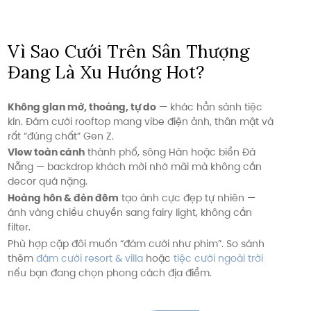
Vì Sao Cưới Trên Sân Thượng
Đang Là Xu Hướng Hot?
Không gian mở, thoáng, tự do
— khác hẳn sảnh tiệc
kín. Đám cưới rooftop mang vibe điện ảnh, thân mật và
rất “đúng chất” Gen Z.
View toàn cảnh
thành phố, sông Hàn hoặc biển Đà
Nẵng — backdrop khách mời nhớ mãi mà không cần
decor quá nặng.
Hoàng hôn & đèn đêm
tạo ảnh cực đẹp tự nhiên —
ánh vàng chiều chuyển sang fairy light, không cần
filter.
Phù hợp cặp đôi muốn “đám cưới như phim”. So sánh
thêm
đám cưới resort & villa
hoặc
tiệc cưới ngoài trời
nếu bạn đang chọn phong cách địa điểm.