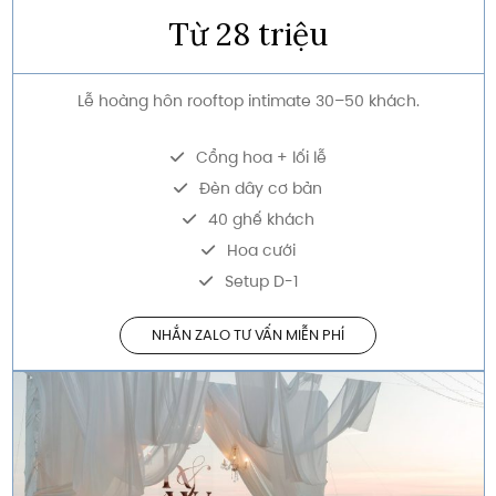
Từ 28 triệu
Lễ hoàng hôn rooftop intimate 30–50 khách.
Cổng hoa + lối lễ
Đèn dây cơ bản
40 ghế khách
Hoa cưới
Setup D-1
NHẮN ZALO TƯ VẤN MIỄN PHÍ