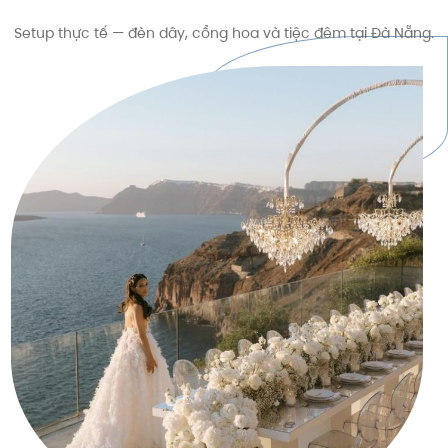
Setup thực tế — đèn dây, cổng hoa và tiệc đêm tại Đà Nẵng.