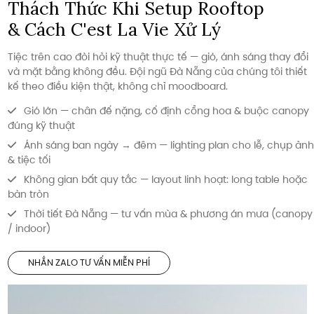
Thách Thức Khi Setup Rooftop
& Cách C'est La Vie Xử Lý
Tiệc trên cao đòi hỏi kỹ thuật thực tế — gió, ánh sáng thay đổi
và mặt bằng không đều. Đội ngũ Đà Nẵng của chúng tôi thiết
kế theo điều kiện thật, không chỉ moodboard.
Gió lớn — chân đế nặng, cố định cổng hoa & buộc canopy
đúng kỹ thuật
Ánh sáng ban ngày → đêm — lighting plan cho lễ, chụp ảnh
& tiệc tối
Không gian bất quy tắc — layout linh hoạt: long table hoặc
bàn tròn
Thời tiết Đà Nẵng — tư vấn mùa & phương án mưa (canopy
/ indoor)
NHẮN ZALO TƯ VẤN MIỄN PHÍ