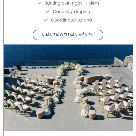
Lighting plan ngày → đêm
Canopy / draping
Coordinator tại chỗ
NHẮN ZALO TƯ VẤN MIỄN PHÍ