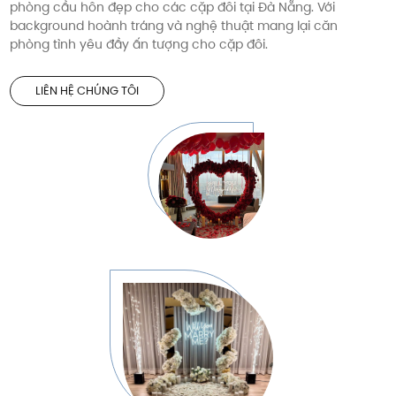
phòng cầu hôn đẹp cho các cặp đôi tại Đà Nẵng. Với
background hoành tráng và nghệ thuật mang lại căn
phòng tình yêu đầy ấn tượng cho cặp đôi.
LIÊN HỆ CHÚNG TÔI