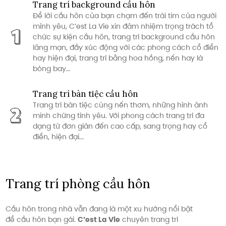
Trang trí background cầu hôn
Để lời cầu hôn của bạn chạm đến trái tim của người
mình yêu, C’est La Vie xin đảm nhiệm trọng trách tổ
chức sự kiện cầu hôn, trang trí background cầu hôn
lãng mạn, đầy xúc động với các phong cách cổ điển
hay hiện đại, trang trí bằng hoa hồng, nến hay là
bóng bay…
Trang trí bàn tiệc cầu hôn
Trang trí bàn tiệc cùng nến thơm, những hình ảnh
minh chứng tình yêu. Với phong cách trang trí đa
dạng từ đơn giản đến cao cấp, sang trọng hay cổ
điển, hiện đại...
Trang trí phòng cầu hôn
Cầu hôn trong nhà vẫn đang là một xu hướng nổi bật
để cầu hôn bạn gái.
C’est La Vie
chuyên trang trí