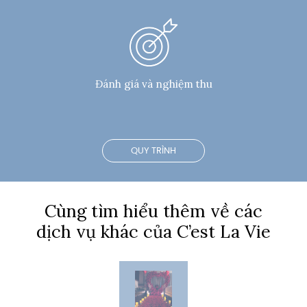
Đánh giá và nghiệm thu
QUY TRÌNH
Cùng tìm hiểu thêm về các
dịch vụ khác của C’est La Vie