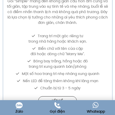
Gói “Simple” mang đến không gian cầu hôn ấm cúng và
tối giản, tập trung vào sự tinh tế và nhẹ nhàng, buổi lễ sẽ
có điểm nhấn thanh lịch mà không quá phô trương. Đây
là lựa chọn lý tưởng cho những ai yêu thích phong cách
đơn giản, chân thành.
Trang trí một góc riêng tư
trong nhà hàng hoặc khách sạn.
Biển chữ với tên của cặp
đôi hoặc dòng chữ "Marry Me".
Bóng bay trắng, hồng hoặc đỏ
trang trí xung quanh bàn/phòng
Một số hoa trang trí nhẹ nhàng xung quanh
Nến LED để tăng thêm không khí lãng mạn
Chuẩn bị từ 3 - 5 ngày
LIÊN HỆ
Zalo
Gọi điện
Whatsapp