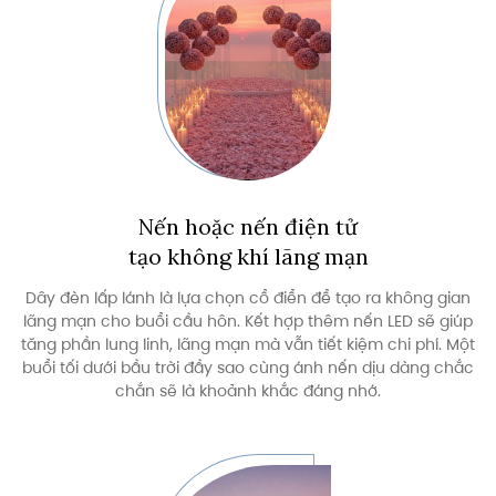
Nến hoặc nến điện tử
tạo không khí lãng mạn
Dây đèn lấp lánh là lựa chọn cổ điển để tạo ra không gian
lãng mạn cho buổi cầu hôn. Kết hợp thêm nến LED sẽ giúp
tăng phần lung linh, lãng mạn mà vẫn tiết kiệm chi phí. Một
buổi tối dưới bầu trời đầy sao cùng ánh nến dịu dàng chắc
chắn sẽ là khoảnh khắc đáng nhớ.