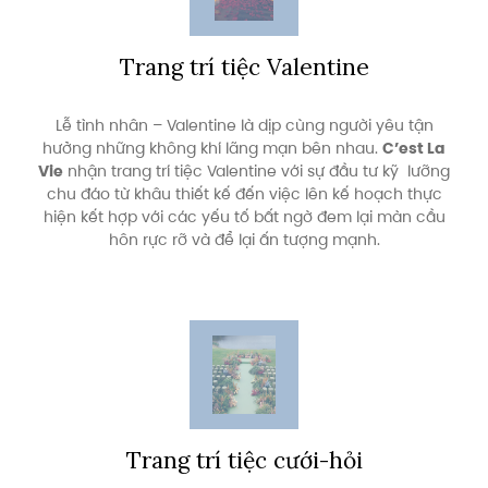
Trang trí tiệc Valentine
Lễ tình nhân – Valentine là dịp cùng người yêu tận
hưởng những không khí lãng mạn bên nhau.
C’est La
Vie
nhận trang trí tiệc Valentine với sự đầu tư kỹ lưỡng
chu đáo từ khâu thiết kế đến việc lên kế hoạch thực
hiện kết hợp với các yếu tố bất ngờ đem lại màn cầu
hôn rực rỡ và để lại ấn tượng mạnh.
Trang trí tiệc cưới-hỏi