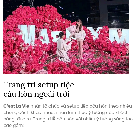
Trang trí setup tiệc
cầu hôn ngoài trời
C’est La Vie
nhận tổ chức và setup tiệc cầu hôn theo nhiều
phong cách khác nhau, nhận làm theo ý tưởng của khách
hàng đưa ra. Trang trí lễ cầu hôn với nhiều ý tưởng sáng tạo
bao gồm: