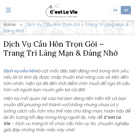
EN
VI
Home
Dịch Vụ Cầu Hôn Trọn Gói – Trang Trí Lãng Mạn &
Đáng Nhớ
Dịch Vụ Cầu Hôn Trọn Gói –
Trang Trí Lãng Mạn & Đáng Nhớ
Dịch vụ cầu hôn
là cột mốc đặc biệt đáng nhớ trong tình yêu,
nếu lời tỏ tình ấy được chấp thuận khả năng cao sẽ tiến đến
hôn nhân. Hiện tại đã đến thời điểm chín muồi để ngỏ lời cầu
hôn với người bạn muốn gắn bó cả đời!
Hiện tại mối quan hệ của hai bạn đang tiến triển tốt và bạn
muốn đối phương trở thành vợ/chồng nhưng chưa có ý
tưởng cách cầu hôn như thế nào cho lãng mạn, hoàn hảo để
lại ấn tượng tốt đẹp trong lòng người ấy. Hãy để
C’est La
Vie
– Dịch vụ trang trí tổ chức cầu hôn uy tín, chuyên nghiệp
giải đáp những thắc mắc này nhé!