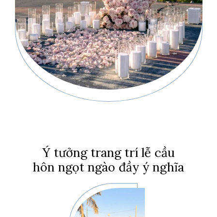
Ý tưởng trang trí lễ cầu
hôn ngọt ngào đầy ý nghĩa