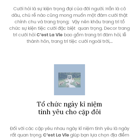
Cưới hỏi là sự kiện trọng đại của đời người. Hẳn là cô
dâu, chú rể nào cũng mong muốn một đám cưới thật
chỉnh chu và trang trọng; Vậy nên khâu trang trí tổ
chức sự kiện tiệc cưới đặc biệt quan trọng. Decor trang
trí cưới hỏi
C’est La Vie
bao gồm trang trí đám hỏi, lễ
thành hôn, trang trí tiệc cưới ngoài trời,…
Tổ chức ngày kỉ niệm
tình yêu cho cặp đôi
Đối với các cặp yêu nhau ngày kĩ niệm tình yêu là ngày
rất quan trọng.
C’est La Vie
giúp bạn lựa chọn địa điểm