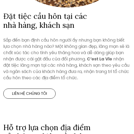
Đặt tiệc cầu hôn tại các
nhà hàng, khách sạn
Sắp đến bạn định cầu hôn người ấy nhưng bạn không biết
lựa chọn nhà hàng nào? Một không gian đẹp, lãng mạn sẽ là
chất xúc tác cho tình yêu thăng hoa và dễ dàng giúp bạn
nhận được cái gật đầu của đối phương.
C’est La Vie
nhận
đặt tiệc lãng mạn tại các nhà hàng, khách sạn theo yêu cầu
và ngân sách của khách hàng đưa ra, nhận trang trí tổ chức
cầu hôn theo các địa điểm tổ chức.
LIÊN HỆ CHÚNG TÔI
Hỗ trợ lựa chọn địa điểm