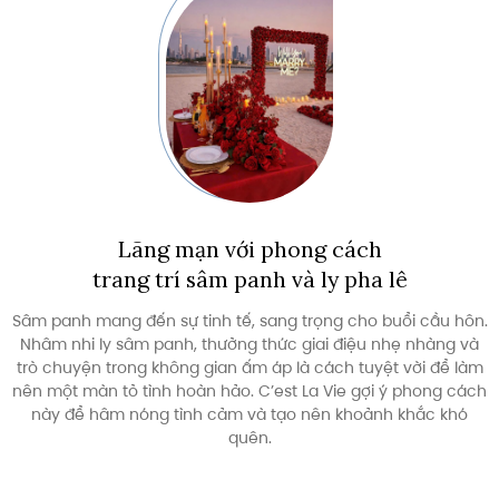
Lãng mạn với phong cách
trang trí sâm panh và ly pha lê
Sâm panh mang đến sự tinh tế, sang trọng cho buổi cầu hôn.
Nhâm nhi ly sâm panh, thưởng thức giai điệu nhẹ nhàng và
trò chuyện trong không gian ấm áp là cách tuyệt vời để làm
nên một màn tỏ tình hoàn hảo. C’est La Vie gợi ý phong cách
này để hâm nóng tình cảm và tạo nên khoảnh khắc khó
quên.