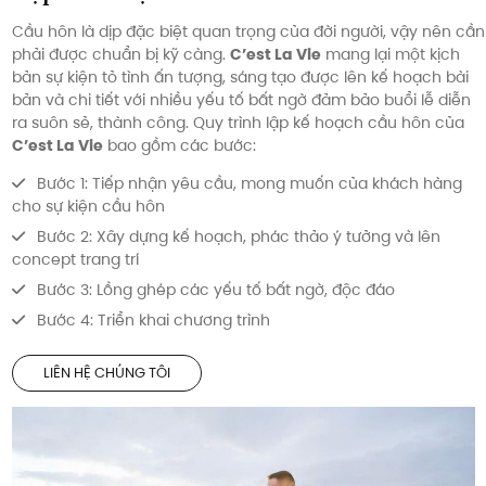
Cầu hôn là dịp đặc biệt quan trọng của đời người, vậy nên cần
phải được chuẩn bị kỹ càng.
C’est La Vie
mang lại một kịch
bản sự kiện tỏ tình ấn tượng, sáng tạo được lên kế hoạch bài
bản và chi tiết với nhiều yếu tố bất ngờ đảm bảo buổi lễ diễn
ra suôn sẻ, thành công. Quy trình lập kế hoạch cầu hôn của
C’est La Vie
bao gồm các bước:
Bước 1: Tiếp nhận yêu cầu, mong muốn của khách hàng
cho sự kiện cầu hôn
Bước 2: Xây dựng kế hoạch, phác thảo ý tưởng và lên
concept trang trí
Bước 3: Lồng ghép các yếu tố bất ngờ, độc đáo
Bước 4: Triển khai chương trình
LIÊN HỆ CHÚNG TÔI