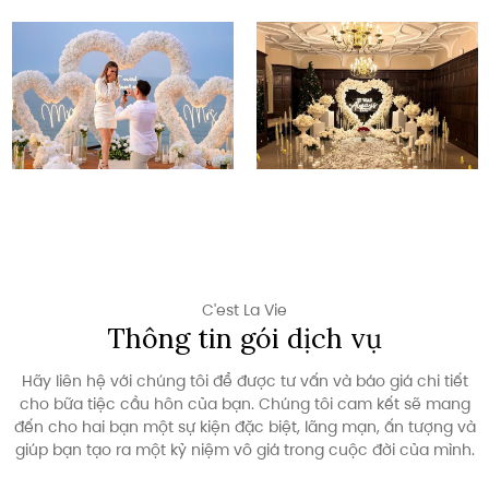
C'est La Vie
Thông tin gói dịch vụ
Hãy liên hệ với chúng tôi để được tư vấn và báo giá chi tiết
cho bữa tiệc cầu hôn của bạn. Chúng tôi cam kết sẽ mang
đến cho hai bạn một sự kiện đặc biệt, lãng mạn, ấn tượng và
giúp bạn tạo ra một kỷ niệm vô giá trong cuộc đời của mình.