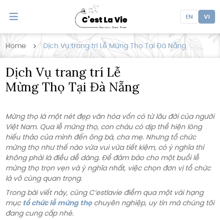
EN
VI
Home
Dịch Vụ trang trí Lễ Mừng Thọ Tại Đà Nẵng
Dịch Vụ trang trí Lễ
Mừng Thọ Tại Đà Nẵng
Mừng thọ là một nét đẹp văn hóa vốn có từ lâu đời của người
Việt Nam. Qua lễ mừng thọ, con cháu có dịp thể hiện lòng
hiếu thảo của mình đến ông bà, cha mẹ. Nhưng tổ chức
mừng thọ như thế nào vừa vui vừa tiết kiệm, có ý nghĩa thì
không phải là điều dễ dàng. Để đảm bảo cho một buổi lễ
mừng thọ trọn vẹn và ý nghĩa nhất, việc chọn đơn vị tổ chức
là vô cùng quan trọng.
Trong bài viết này, cùng C’estlavie điểm qua một vài hạng
mục
tổ chức lễ mừng thọ
chuyên nghiệp, uy tín mà chúng tôi
đang cung cấp nhé.