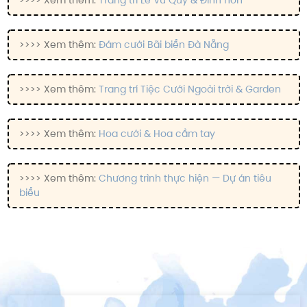
>>>> Xem thêm:
Trang trí Lễ Vu Quy & Đính hôn
>>>> Xem thêm:
Đám cưới Bãi biển Đà Nẵng
>>>> Xem thêm:
Trang trí Tiệc Cưới Ngoài trời & Garden
>>>> Xem thêm:
Hoa cưới & Hoa cầm tay
>>>> Xem thêm:
Chương trình thực hiện — Dự án tiêu
biểu