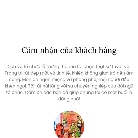
Cảm nhận của khách hàng
Tôi đã tổ chức lễ mừng thọ cho mẹ mình và cảm thấy rất hài
lòng với dịch vụ. Chương trình được tổ chức rất chuyên
nghiệp và ấm cúng. Các khách mời đều có những kỷ niệm
đẹp. Cảm ơn đội ngũ đã hỗ trợ tận tình và chu đáo, tôi sẽ giới
thiệu dịch vụ này cho bạn bè!