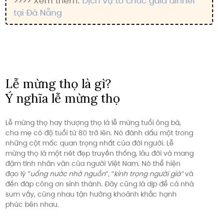
>>>> Xem thêm:
Dịch vụ tổ chức gala dinner
tại Đà Nẵng
Lễ mừng thọ là gì?
Ý nghĩa lễ mừng thọ
Lễ mừng thọ hay thượng thọ là lễ mừng tuổi ông bà,
cha mẹ có độ tuổi từ 80 trở lên. Nó đánh dấu một trong
những cột mốc quan trọng nhất của đời người. Lễ
mừng thọ là một nét đẹp truyền thống, lâu đời và mang
đậm tính nhân văn của người Việt Nam. Nó thể hiện
đạo lý “
uống nước nhớ nguồn
“, “
kính trọng người già”
và
đền đáp công ơn sinh thành. Đây cũng là dịp để cả nhà
sum vầy, cùng nhau tận hưởng khoảnh khắc hạnh
phúc bên nhau.