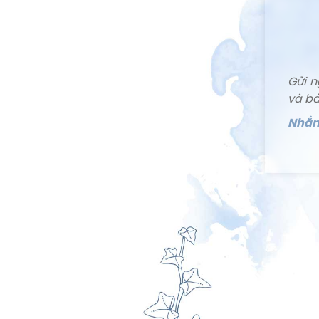
Gửi n
và bá
Nhắn 