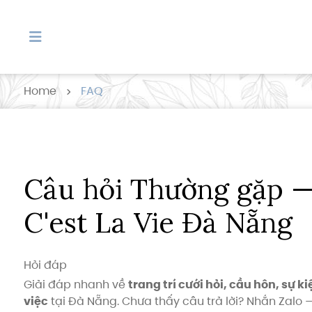
Home
FAQ
Câu hỏi Thường gặp
Câu hỏi Thường gặp 
C'est La Vie Đà Nẵng
Hỏi đáp
Giải đáp nhanh về
trang trí cưới hỏi, cầu hôn, sự 
việc
tại Đà Nẵng. Chưa thấy câu trả lời? Nhắn Zalo —