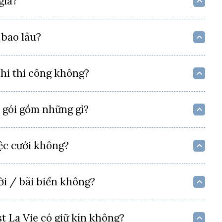
giá?
 bao lâu?
khi thi công không?
n gói gồm những gì?
tiệc cưới không?
ời / bãi biển không?
t La Vie có giữ kín không?