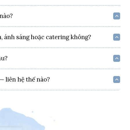
 nào?
, ánh sáng hoặc catering không?
âu?
— liên hệ thế nào?