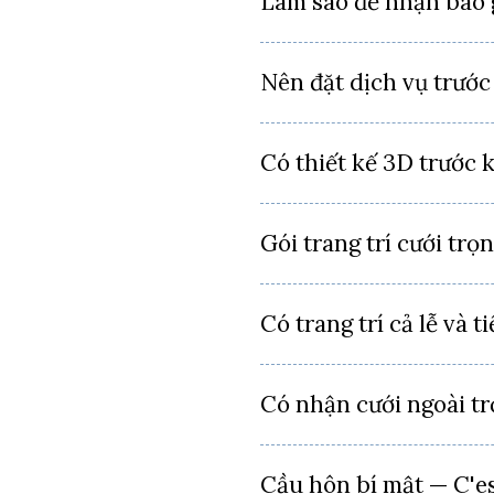
Làm sao để nhận báo 
Nên đặt dịch vụ trước
Có thiết kế 3D trước 
Gói trang trí cưới trọ
Có trang trí cả lễ và 
Có nhận cưới ngoài tr
Cầu hôn bí mật — C'es