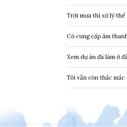
Trời mưa thì xử lý thế
Có cung cấp âm thanh
Xem dự án đã làm ở đ
Tôi vẫn còn thắc mắc 