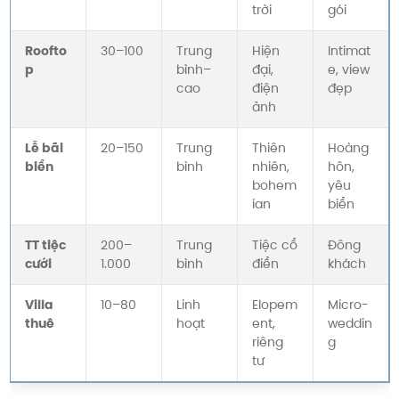
trời
gói
Roofto
30–100
Trung
Hiện
Intimat
p
bình–
đại,
e, view
cao
điện
đẹp
ảnh
Lễ bãi
20–150
Trung
Thiên
Hoàng
biển
bình
nhiên,
hôn,
bohem
yêu
ian
biển
TT tiệc
200–
Trung
Tiệc cổ
Đông
cưới
1.000
bình
điển
khách
Villa
10–80
Linh
Elopem
Micro-
thuê
hoạt
ent,
weddin
riêng
g
tư