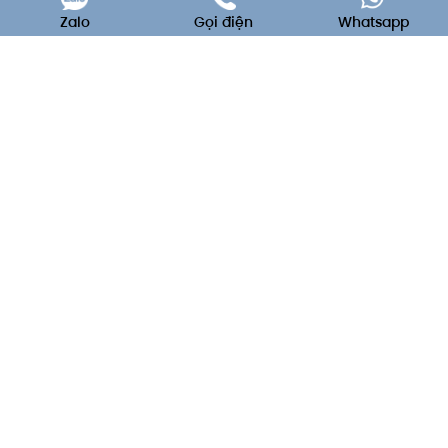
Zalo
Gọi điện
Whatsapp
C'est La Vie - Wedding & Event
Decoration
Dịch Vụ Decor Cưới Hỏi & Sự Kiện Trọn Gói Uy Tín Tại Đà Nẵng
Thông tin liên hệ