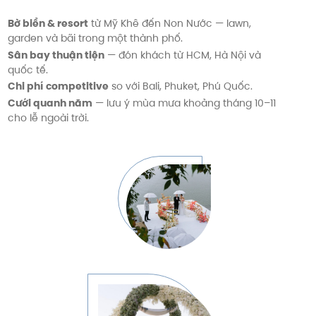
Bờ biển & resort
từ Mỹ Khê đến Non Nước — lawn,
garden và bãi trong một thành phố.
Sân bay thuận tiện
— đón khách từ HCM, Hà Nội và
quốc tế.
Chi phí competitive
so với Bali, Phuket, Phú Quốc.
Cưới quanh năm
— lưu ý mùa mưa khoảng tháng 10–11
cho lễ ngoài trời.