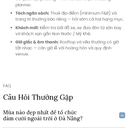
planner.
Tách ngân sách:
Thuê địa điểm (minimum F&B) và
trang trí thường báo riêng — hỏi sớm cả hai hạng mục.
Khách mời:
Kiểm tra bãi đỗ xe, xe đưa đón từ sân bay
và khách sạn gần Non Nước / Mỹ Khê.
Giờ giấc & âm thanh:
Rooftop và villa thường có giờ
tắt nhạc — căn giờ lễ với hoàng hôn và quy định
venue.
FAQ
Câu Hỏi Thường Gặp
Mùa nào đẹp nhất để tổ chức
đám cưới ngoài trời ở Đà Nẵng?