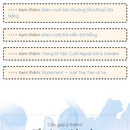
>>>> Xem thêm:
Đám cưới Sân thượng (Rooftop) Đà
Nẵng
>>>> Xem thêm:
Đám cưới Bãi biển Đà Nẵng
>>>> Xem thêm:
Trang trí Tiệc Cưới Ngoài trời & Garden
>>>> Xem thêm:
Elopement — Just The Two of Us
Cần góp ý thêm?