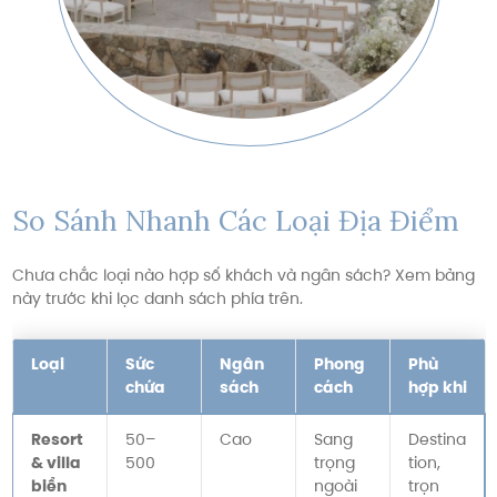
So Sánh Nhanh Các Loại Địa Điểm
Chưa chắc loại nào hợp số khách và ngân sách? Xem bảng
này trước khi lọc danh sách phía trên.
Loại
Sức
Ngân
Phong
Phù
chứa
sách
cách
hợp khi
Resort
50–
Cao
Sang
Destina
& villa
500
trọng
tion,
biển
ngoài
trọn