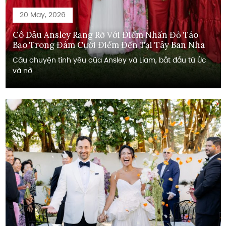
20 May, 2026
Cô Dâu Ansley Rạng Rỡ Với Điểm Nhấn Đỏ Táo
Bạo Trong Đám Cưới Điểm Đến Tại Tây Ban Nha
Câu chuyện tình yêu của Ansley và Liam, bắt đầu từ Úc
và nở