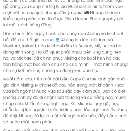
do chính cô dâu thiết kế
, và những số bàn hình đàn hạc
gỗ đáng yêu cùng những ly bia Guinness in hình, thêm vào
một nét tinh nghịch nhưng đầy ý nghĩa.
Những khoảnh
khắc hạnh phúc này đã được Olga Hogan Photography ghi
lại một cách sống động.
Hành trình đến ngày hạnh phúc này của Aisling và Michael
bắt đầu từ thế giới mạng.
Aisling lớn lên ở Kildare và
Wexford, Ireland, còn Michael đến từ Boston, Mỹ, nơi cả hai
đang sinh sống. Họ đã ‘quẹt phải’ nhau trên ứng dụng hẹn
hò, và Michael đã chinh phục Aisling cho buổi hẹn hò đầu
tiên bằng một bức ảnh chú chó của mình – một minh chứng
cho sự kết nối nhẹ nhàng và đáng yêu của họ.
Mười năm sau, trên một bãi biển Cape Cod se lạnh gần nhà
gia đình Aisling, Michael đã cầu hôn trong một khoảnh khắc
vừa bất ngờ hài hước vừa sâu sắc đầy cảm xúc. Bạn có biết
không, anh ấy đã đi chậm bất thường và cứ nằng nặc muốn
chụp ảnh, khiến Aisling nghi ngờ. Khi Michael quỳ gối, hộp
nhẫn lại bị lộn ngược, khiến Aisling ban đầu nghĩ anh ấy đang
đùa!
Nhưng đó lại là một bất ngờ hoàn hảo, đầy tiếng cười
và nước mắt hạnh phúc.
Cảm giác kết nối chân thật và sự lên kế hoạch chu đáo này