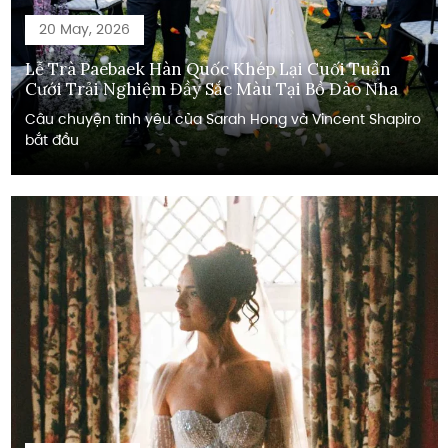
20 May, 2026
Lễ Trà Paebaek Hàn Quốc Khép Lại Cuối Tuần
Cưới Trải Nghiệm Đầy Sắc Màu Tại Bồ Đào Nha
Câu chuyện tình yêu của Sarah Hong và Vincent Shapiro
bắt đầu