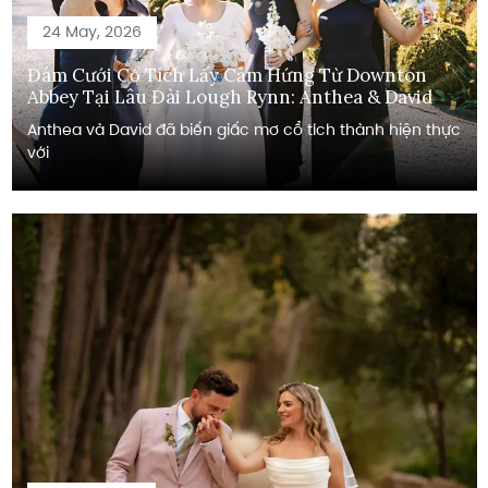
24 May, 2026
Đám Cưới Cổ Tích Lấy Cảm Hứng Từ Downton
Abbey Tại Lâu Đài Lough Rynn: Anthea & David
Anthea và David đã biến giấc mơ cổ tích thành hiện thực
với