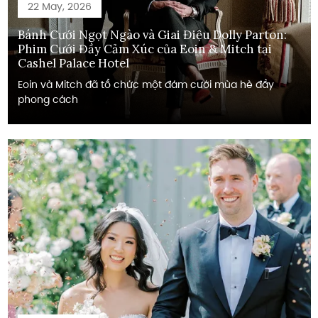
22 May, 2026
Bánh Cưới Ngọt Ngào và Giai Điệu Dolly Parton:
Phim Cưới Đầy Cảm Xúc của Eoin & Mitch tại
Cashel Palace Hotel
Eoin và Mitch đã tổ chức một đám cưới mùa hè đầy
phong cách