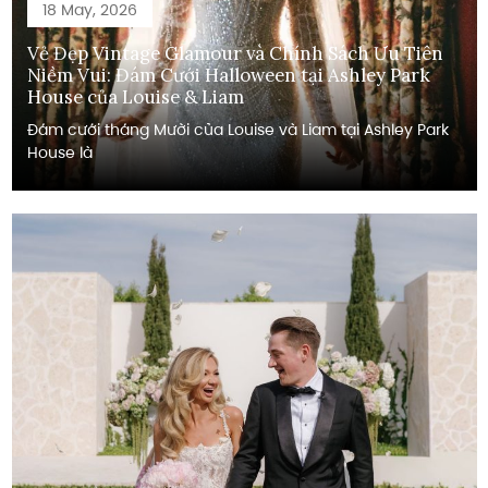
18 May, 2026
Vẻ Đẹp Vintage Glamour và Chính Sách Ưu Tiên
Niềm Vui: Đám Cưới Halloween tại Ashley Park
House của Louise & Liam
Đám cưới tháng Mười của Louise và Liam tại Ashley Park
House là