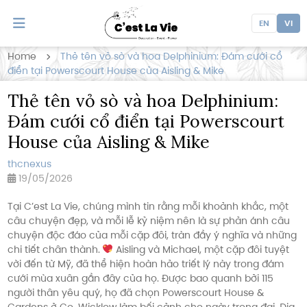
EN
VI
Home
Thẻ tên vỏ sò và hoa Delphinium: Đám cưới cổ
điển tại Powerscourt House của Aisling & Mike
Thẻ tên vỏ sò và hoa Delphinium:
Đám cưới cổ điển tại Powerscourt
House của Aisling & Mike
thcnexus
19/05/2026
Tại C’est La Vie, chúng mình tin rằng mỗi khoảnh khắc, một
câu chuyện đẹp, và mỗi lễ kỷ niệm nên là sự phản ánh câu
chuyện độc đáo của mỗi cặp đôi, tràn đầy ý nghĩa và những
chi tiết chân thành.
Aisling và Michael, một cặp đôi tuyệt
vời đến từ Mỹ, đã thể hiện hoàn hảo triết lý này trong đám
cưới mùa xuân gần đây của họ. Được bao quanh bởi 115
người thân yêu quý, họ đã chọn Powerscourt House &