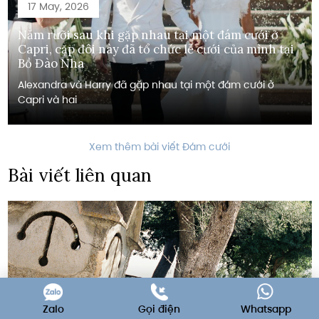
17 May, 2026
Năm rưỡi sau khi gặp nhau tại một đám cưới ở
Capri, cặp đôi này đã tổ chức lễ cưới của mình tại
Bồ Đào Nha
Alexandra và Harry đã gặp nhau tại một đám cưới ở
Capri và hai
Xem thêm bài viết Đám cưới
Bài viết liên quan
Zalo
Gọi điện
Whatsapp