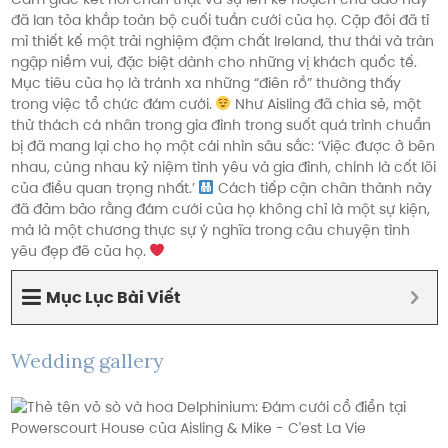
đã lan tỏa khắp toàn bộ cuối tuần cưới của họ. Cặp đôi đã tỉ
mỉ thiết kế một trải nghiệm đậm chất Ireland, thư thái và tràn
ngập niềm vui, đặc biệt dành cho những vị khách quốc tế.
Mục tiêu của họ là tránh xa những “điên rồ” thường thấy
trong việc tổ chức đám cưới.
Như Aisling đã chia sẻ, một
thử thách cá nhân trong gia đình trong suốt quá trình chuẩn
bị đã mang lại cho họ một cái nhìn sâu sắc: ‘Việc được ở bên
nhau, cùng nhau kỷ niệm tình yêu và gia đình, chính là cốt lõi
của điều quan trọng nhất.’
Cách tiếp cận chân thành này
đã đảm bảo rằng đám cưới của họ không chỉ là một sự kiện,
mà là một chương thực sự ý nghĩa trong câu chuyện tình
yêu đẹp đẽ của họ.
Mục Lục Bài Viết
Wedding gallery