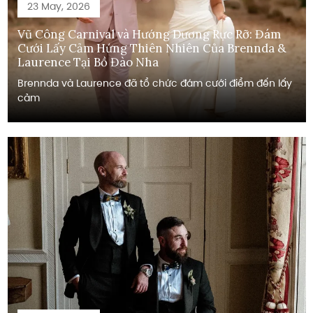
23 May, 2026
Vũ Công Carnival và Hướng Dương Rực Rỡ: Đám
Cưới Lấy Cảm Hứng Thiên Nhiên Của Brennda &
Laurence Tại Bồ Đào Nha
Brennda và Laurence đã tổ chức đám cưới điểm đến lấy
cảm