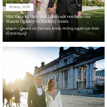
18 May, 2026
Một thập kỷ tình yêu: Đám cưới ven biển của
Mason Oglesby và Zachary Annis
Mason Oglesby và Zachary Annis, những người bạn thân
từ thời trung