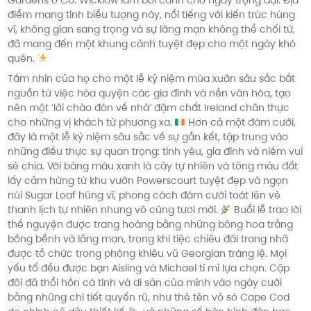
Gardens ở Co. Wicklow làm bối cảnh cho ngày trọng đại. Địa
điểm mang tính biểu tượng này, nổi tiếng với kiến trúc hùng
vĩ, không gian sang trọng và sự lãng mạn không thể chối từ,
đã mang đến một khung cảnh tuyệt đẹp cho một ngày khó
quên.
Tầm nhìn của họ cho một lễ kỷ niệm mùa xuân sâu sắc bắt
nguồn từ việc hòa quyện các gia đình và nền văn hóa, tạo
nên một ‘lời chào đón về nhà’ đậm chất Ireland chân thực
cho những vị khách từ phương xa.
Hơn cả một đám cưới,
đây là một lễ kỷ niệm sâu sắc về sự gắn kết, tập trung vào
những điều thực sự quan trọng: tình yêu, gia đình và niềm vui
sẻ chia. Với bảng màu xanh lá cây tự nhiên và tông màu đất
lấy cảm hứng từ khu vườn Powerscourt tuyệt đẹp và ngọn
núi Sugar Loaf hùng vĩ, phong cách đám cưới toát lên vẻ
thanh lịch tự nhiên nhưng vô cùng tươi mới.
Buổi lễ trao lời
thề nguyện được trang hoàng bằng những bông hoa trắng
bồng bềnh và lãng mạn, trong khi tiệc chiêu đãi trang nhã
được tổ chức trong phòng khiêu vũ Georgian tráng lệ. Mọi
yếu tố đều được bạn Aisling và Michael tỉ mỉ lựa chọn. Cặp
đôi đã thổi hồn cá tính và di sản của mình vào ngày cưới
bằng những chi tiết quyến rũ, như thẻ tên vỏ sò Cape Cod