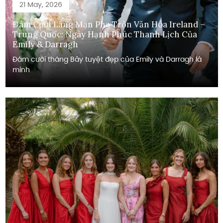
21 May, 2026
Đám Cưới Lãng Mạn Pha Trộn Văn Hóa Ireland –
Trung Quốc: Ngày Hạnh Phúc Thanh Lịch Của
Emily & Darragh
Đám cưới tháng Bảy tuyệt đẹp của Emily và Darragh là
minh