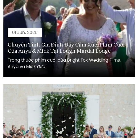
01 Jun, 2026
Chuyện Tình Gia Đình Đầy Cảm Xúc: Phim Cưới
Của Anya & Mick Tại Lough Mardal Lodge
Trong thước phim cưới của Bright Fox Wedding Films,
Anya và Mick đưa