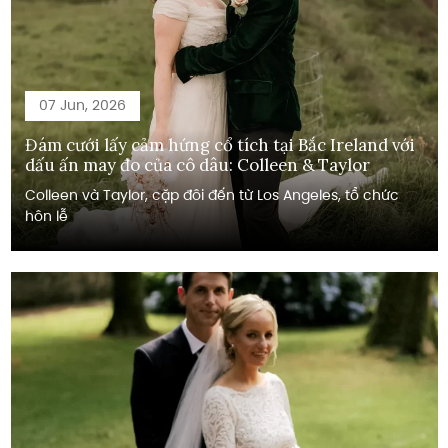
07 Jun, 2026
Đám cưới lấy cảm hứng cổ tích tại Bắc Ireland với
dấu ấn may đo của cô dâu: Colleen & Taylor
Colleen và Taylor, cặp đôi đến từ Los Angeles, tổ chức
hôn lễ