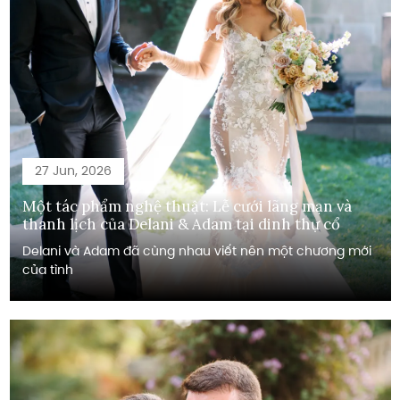
27 Jun, 2026
Một tác phẩm nghệ thuật: Lễ cưới lãng mạn và
thanh lịch của Delani & Adam tại dinh thự cổ
Delani và Adam đã cùng nhau viết nên một chương mới
của tình