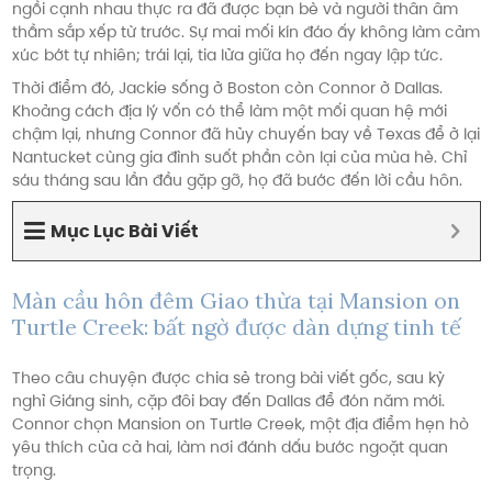
ngồi cạnh nhau thực ra đã được bạn bè và người thân âm
thầm sắp xếp từ trước. Sự mai mối kín đáo ấy không làm cảm
xúc bớt tự nhiên; trái lại, tia lửa giữa họ đến ngay lập tức.
Thời điểm đó, Jackie sống ở Boston còn Connor ở Dallas.
Khoảng cách địa lý vốn có thể làm một mối quan hệ mới
chậm lại, nhưng Connor đã hủy chuyến bay về Texas để ở lại
Nantucket cùng gia đình suốt phần còn lại của mùa hè. Chỉ
sáu tháng sau lần đầu gặp gỡ, họ đã bước đến lời cầu hôn.
Mục Lục Bài Viết
Màn cầu hôn đêm Giao thừa tại Mansion on
Turtle Creek: bất ngờ được dàn dựng tinh tế
Theo câu chuyện được chia sẻ trong bài viết gốc, sau kỳ
nghỉ Giáng sinh, cặp đôi bay đến Dallas để đón năm mới.
Connor chọn Mansion on Turtle Creek, một địa điểm hẹn hò
yêu thích của cả hai, làm nơi đánh dấu bước ngoặt quan
trọng.