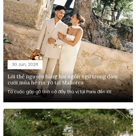
30 Jun, 2026
Lời thề nguyện bằng hai ngôn ngữ trong đám
cưới mùa hè rực rỡ tại Mallorca
Từ cuộc gặp gỡ tình cờ đầy thú vị tại Paris đến lời