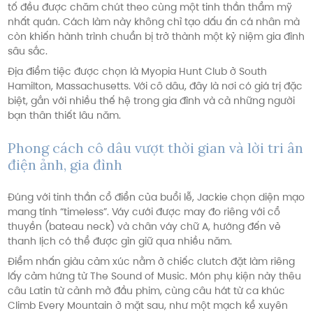
tố đều được chăm chút theo cùng một tinh thần thẩm mỹ
nhất quán. Cách làm này không chỉ tạo dấu ấn cá nhân mà
còn khiến hành trình chuẩn bị trở thành một kỷ niệm gia đình
sâu sắc.
Địa điểm tiệc được chọn là Myopia Hunt Club ở South
Hamilton, Massachusetts. Với cô dâu, đây là nơi có giá trị đặc
biệt, gắn với nhiều thế hệ trong gia đình và cả những người
bạn thân thiết lâu năm.
Phong cách cô dâu vượt thời gian và lời tri ân
điện ảnh, gia đình
Đúng với tinh thần cổ điển của buổi lễ, Jackie chọn diện mạo
mang tính “timeless”. Váy cưới được may đo riêng với cổ
thuyền (bateau neck) và chân váy chữ A, hướng đến vẻ
thanh lịch có thể được gìn giữ qua nhiều năm.
Điểm nhấn giàu cảm xúc nằm ở chiếc clutch đặt làm riêng
lấy cảm hứng từ The Sound of Music. Món phụ kiện này thêu
câu Latin từ cảnh mở đầu phim, cùng câu hát từ ca khúc
Climb Every Mountain ở mặt sau, như một mạch kể xuyên