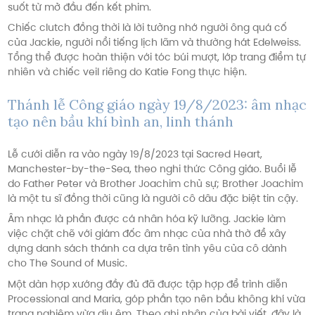
suốt từ mở đầu đến kết phim.
Chiếc clutch đồng thời là lời tưởng nhớ người ông quá cố
của Jackie, người nổi tiếng lịch lãm và thường hát Edelweiss.
Tổng thể được hoàn thiện với tóc búi mượt, lớp trang điểm tự
nhiên và chiếc veil riêng do Katie Fong thực hiện.
Thánh lễ Công giáo ngày 19/8/2023: âm nhạc
tạo nên bầu khí bình an, linh thánh
Lễ cưới diễn ra vào ngày 19/8/2023 tại Sacred Heart,
Manchester-by-the-Sea, theo nghi thức Công giáo. Buổi lễ
do Father Peter và Brother Joachim chủ sự; Brother Joachim
là một tu sĩ đồng thời cũng là người cô dâu đặc biệt tin cậy.
Âm nhạc là phần được cá nhân hóa kỹ lưỡng. Jackie làm
việc chặt chẽ với giám đốc âm nhạc của nhà thờ để xây
dựng danh sách thánh ca dựa trên tình yêu của cô dành
cho The Sound of Music.
Một dàn hợp xướng đầy đủ đã được tập hợp để trình diễn
Processional and Maria, góp phần tạo nên bầu không khí vừa
trang nghiêm vừa dịu êm. Theo ghi nhận của bài viết, đây là