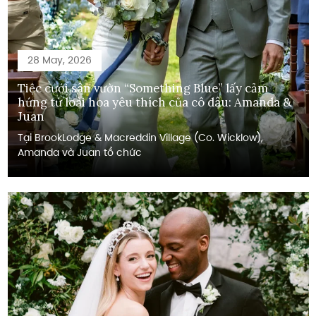
28 May, 2026
Tiệc cưới sân vườn “Something Blue” lấy cảm
hứng từ loài hoa yêu thích của cô dâu: Amanda &
Juan
Tại BrookLodge & Macreddin Village (Co. Wicklow),
Amanda và Juan tổ chức