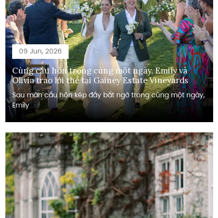
09 Jun, 2026
Cùng cầu hôn trong cùng một ngày, Emily và
Olivia trao lời thề tại Gainey Estate Vineyards
Sau màn cầu hôn kép đầy bất ngờ trong cùng một ngày,
Emily