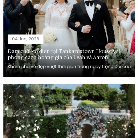
04 Jun, 2026
Đám cưới cổ điển tại Tankardstown House với
phong cách hoàng gia của Leah và Aaron
Khám phá vẻ đẹp vượt thời gian trong ngày trọng đại của