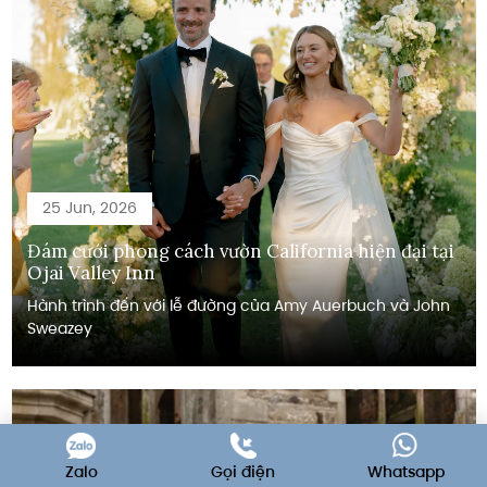
25 Jun, 2026
Đám cưới phong cách vườn California hiện đại tại
Ojai Valley Inn
Hành trình đến với lễ đường của Amy Auerbuch và John
Sweazey
Zalo
Gọi điện
Whatsapp