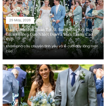
29 May, 2026
Đám Cưới Mùa Xuân Tại St. Barths: Sự Kết Hợp
Giữa Vẻ Đẹp Đảo Nhiệt Đới Và Thời Trang Cao
Cấp
Khám phá câu chuyện tình yêu và lễ cưới đầy lãng mạn
của