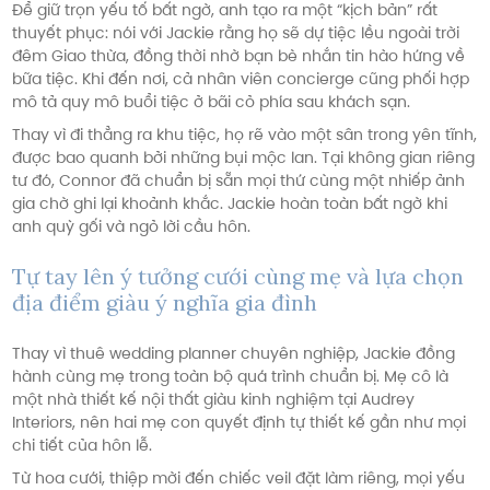
Để giữ trọn yếu tố bất ngờ, anh tạo ra một “kịch bản” rất
thuyết phục: nói với Jackie rằng họ sẽ dự tiệc lều ngoài trời
đêm Giao thừa, đồng thời nhờ bạn bè nhắn tin hào hứng về
bữa tiệc. Khi đến nơi, cả nhân viên concierge cũng phối hợp
mô tả quy mô buổi tiệc ở bãi cỏ phía sau khách sạn.
Thay vì đi thẳng ra khu tiệc, họ rẽ vào một sân trong yên tĩnh,
được bao quanh bởi những bụi mộc lan. Tại không gian riêng
tư đó, Connor đã chuẩn bị sẵn mọi thứ cùng một nhiếp ảnh
gia chờ ghi lại khoảnh khắc. Jackie hoàn toàn bất ngờ khi
anh quỳ gối và ngỏ lời cầu hôn.
Tự tay lên ý tưởng cưới cùng mẹ và lựa chọn
địa điểm giàu ý nghĩa gia đình
Thay vì thuê wedding planner chuyên nghiệp, Jackie đồng
hành cùng mẹ trong toàn bộ quá trình chuẩn bị. Mẹ cô là
một nhà thiết kế nội thất giàu kinh nghiệm tại Audrey
Interiors, nên hai mẹ con quyết định tự thiết kế gần như mọi
chi tiết của hôn lễ.
Từ hoa cưới, thiệp mời đến chiếc veil đặt làm riêng, mọi yếu