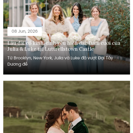
08 Jun, 2026
Lâu đài cổ kính, tình yêu hiện đại: Đám cưới của
Julia & Luke tại Luttrellstown Castle
Từ Brooklyn, New York, Julia và Luke đã vượt Đại Tây
Dương để