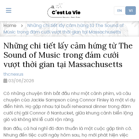
EN
VI
Home
Những chi tiết lấy cảm hứng từ The Sound of
Music trong đám cưới vượt thời gian tại Massachusetts
Những chi tiết lấy cảm hứng từ The
Sound of Music trong đám cưới
vượt thời gian tại Massachusetts
thcnexus
03/06/2026
Có những chuyện tình bắt đầu như một cảnh phim, và câu
chuyện của Jackie Sampson cùng Connor Finley là một ví dụ
điển hình. Họ gặp nhau tại buổi rehearsal dinner trong đám
cưới chị gái Connor ở Nantucket, giữa khung cảnh biển lộng
gió và không khí lễ cưới rộn ràng.
Ban đầu, cả hai nghĩ đó đơn thuần là một cuộc gặp tình cờ.
Nhưng đến tiệc cưới ngày hôm sau, họ mới phát hiện việc