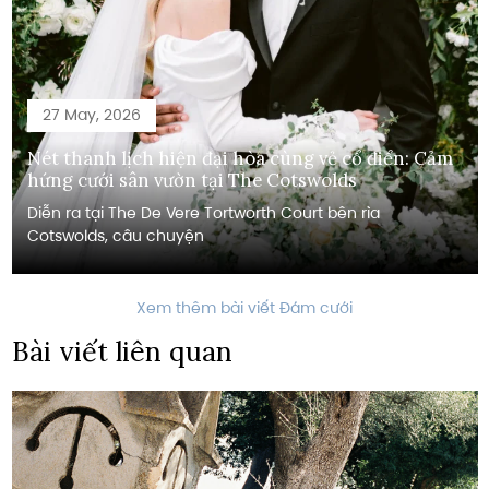
27 May, 2026
Nét thanh lịch hiện đại hòa cùng vẻ cổ điển: Cảm
hứng cưới sân vườn tại The Cotswolds
Diễn ra tại The De Vere Tortworth Court bên rìa
Cotswolds, câu chuyện
Xem thêm bài viết Đám cưới
Bài viết liên quan