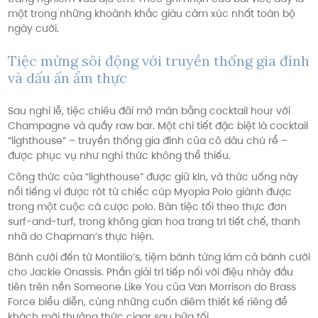
một trong những khoảnh khắc giàu cảm xúc nhất toàn bộ
ngày cưới.
Tiệc mừng sôi động với truyền thống gia đình
và dấu ấn ẩm thực
Sau nghi lễ, tiệc chiêu đãi mở màn bằng cocktail hour với
Champagne và quầy raw bar. Một chi tiết đặc biệt là cocktail
“lighthouse” – truyền thống gia đình của cô dâu chú rể –
được phục vụ như nghi thức không thể thiếu.
Công thức của “lighthouse” được giữ kín, và thức uống này
nổi tiếng vì được rót từ chiếc cúp Myopia Polo giành được
trong một cuộc cá cược polo. Bàn tiệc tối theo thực đơn
surf-and-turf, trong không gian hoa trang trí tiết chế, thanh
nhã do Chapman’s thực hiện.
Bánh cưới đến từ Montilio’s, tiệm bánh từng làm cả bánh cưới
cho Jackie Onassis. Phần giải trí tiếp nối với điệu nhảy đầu
tiên trên nền Someone Like You của Van Morrison do Brass
Force biểu diễn, cùng những cuốn diêm thiết kế riêng để
khách mời thưởng thức cigar sau bữa tối.