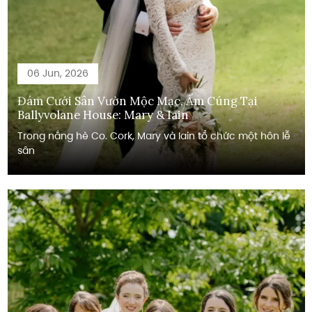
06 Jun, 2026
Đám Cưới Sân Vườn Mộc Mạc, Ấm Cúng Tại
Ballyvolane House: Mary & Iain
Trong nắng hè Co. Cork, Mary và Iain tổ chức một hôn lễ
sân