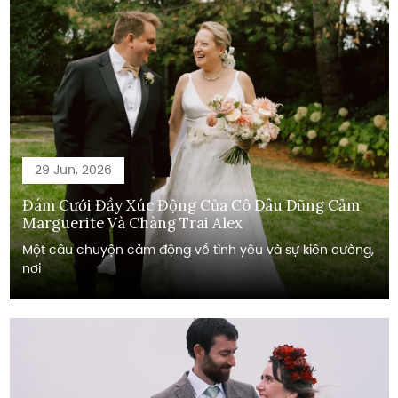
29 Jun, 2026
Đám Cưới Đầy Xúc Động Của Cô Dâu Dũng Cảm
Marguerite Và Chàng Trai Alex
Một câu chuyện cảm động về tình yêu và sự kiên cường,
nơi