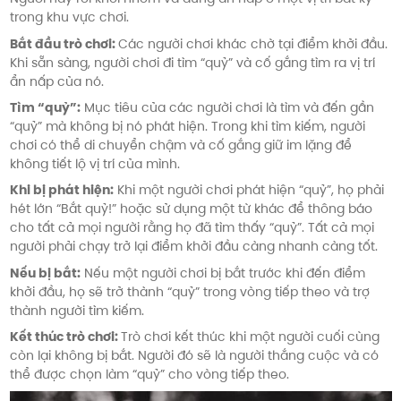
trong khu vực chơi.
Bắt đầu trò chơi:
Các người chơi khác chờ tại điểm khởi đầu.
Khi sẵn sàng, người chơi đi tìm “quỷ” và cố gắng tìm ra vị trí
ẩn nấp của nó.
Tìm “quỷ”:
Mục tiêu của các người chơi là tìm và đến gần
“quỷ” mà không bị nó phát hiện. Trong khi tìm kiếm, người
chơi có thể di chuyển chậm và cố gắng giữ im lặng để
không tiết lộ vị trí của mình.
Khi bị phát hiện:
Khi một người chơi phát hiện “quỷ”, họ phải
hét lớn “Bắt quỷ!” hoặc sử dụng một từ khác để thông báo
cho tất cả mọi người rằng họ đã tìm thấy “quỷ”. Tất cả mọi
người phải chạy trở lại điểm khởi đầu càng nhanh càng tốt.
Nếu bị bắt:
Nếu một người chơi bị bắt trước khi đến điểm
khởi đầu, họ sẽ trở thành “quỷ” trong vòng tiếp theo và trợ
thành người tìm kiếm.
Kết thúc trò chơi:
Trò chơi kết thúc khi một người cuối cùng
còn lại không bị bắt. Người đó sẽ là người thắng cuộc và có
thể được chọn làm “quỷ” cho vòng tiếp theo.