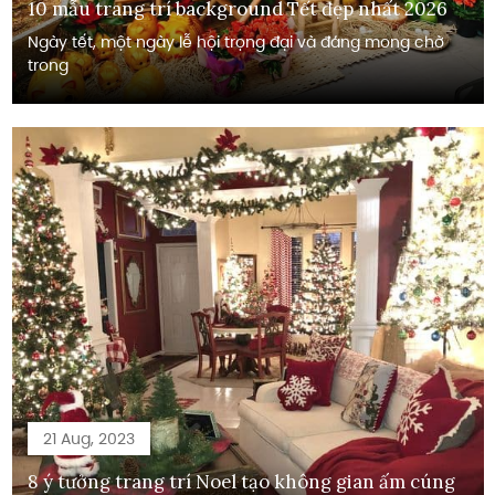
10 mẫu trang trí background Tết đẹp nhất 2026
Ngày tết, một ngày lễ hội trọng đại và đáng mong chờ
trong
21 Aug, 2023
8 ý tưởng trang trí Noel tạo không gian ấm cúng