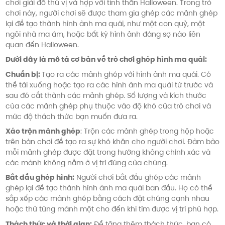
chơi giải đố thú vị và hợp với tinh thần Halloween. Trong trò
chơi này, người chơi sẽ được tham gia ghép các mảnh ghép
lại để tạo thành hình ảnh ma quái, như một con quỷ, một
ngôi nhà ma ám, hoặc bất kỳ hình ảnh đáng sợ nào liên
quan đến Halloween.
Dưới đây là mô tả cơ bản về trò chơi ghép hình ma quái:
Chuẩn bị:
Tạo ra các mảnh ghép với hình ảnh ma quái. Có
thể tải xuống hoặc tạo ra các hình ảnh ma quái từ trước và
sau đó cắt thành các mảnh ghép. Số lượng và kích thước
của các mảnh ghép phụ thuộc vào độ khó của trò chơi và
mức độ thách thức bạn muốn đưa ra.
Xáo trộn mảnh ghép
: Trộn các mảnh ghép trong hộp hoặc
trên bàn chơi để tạo ra sự khó khăn cho người chơi. Đảm bảo
mỗi mảnh ghép được đặt trong hướng không chính xác và
các mảnh không nằm ở vị trí đúng của chúng.
Bắt đầu ghép hình:
Người chơi bắt đầu ghép các mảnh
ghép lại để tạo thành hình ảnh ma quái ban đầu. Họ có thể
sắp xếp các mảnh ghép bằng cách đặt chúng cạnh nhau
hoặc thử từng mảnh một cho đến khi tìm được vị trí phù hợp.
Thách thức và thời gian:
Để tăng thêm thách thức, bạn có