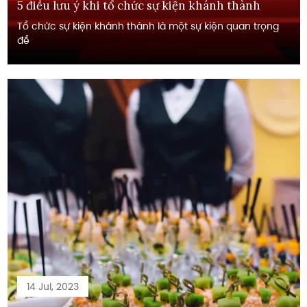
5 điều lưu ý khi tổ chức sự kiện khánh thành
Tổ chức sự kiện khánh thành là một sự kiện quan trọng
để
14 Jul, 2023