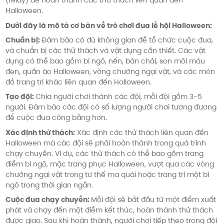
(relay) để hoàn thành các thử thách liên quan đến
Halloween.
Dưới đây là mô tả cơ bản về trò chơi đua lễ hội Halloween:
Chuẩn bị:
Đảm bảo có đủ không gian để tổ chức cuộc đua,
và chuẩn bị các thử thách và vật dụng cần thiết. Các vật
dụng có thể bao gồm bí ngô, nến, bàn chải, son môi màu
đen, quần áo Halloween, võng chướng ngại vật, và các món
đồ trang trí khác liên quan đến Halloween.
Tạo đội:
Chia người chơi thành các đội, mỗi đội gồm 3-5
người. Đảm bảo các đội có số lượng người chơi tương đương
để cuộc đua công bằng hơn.
Xác định thử thách:
Xác định các thử thách liên quan đến
Halloween mà các đội sẽ phải hoàn thành trong quá trình
chạy chuyền. Ví dụ, các thử thách có thể bao gồm trang
điểm bí ngô, mặc trang phục Halloween, vượt qua các vòng
chướng ngại vật trong tư thế ma quái hoặc trang trí một bí
ngô trong thời gian ngắn.
Cuộc đua chạy chuyền:
Mỗi đội sẽ bắt đầu từ một điểm xuất
phát và chạy đến một điểm kết thúc, hoàn thành thử thách
được giao. Sau khi hoàn thành, người chơi tiếp theo trong đội