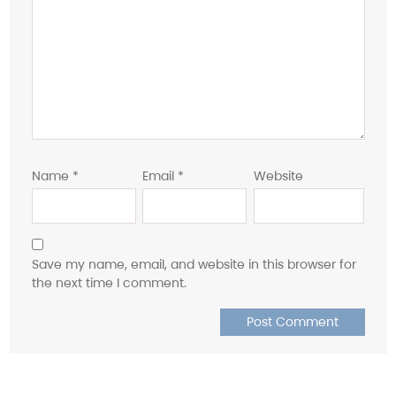
Name
*
Email
*
Website
Save my name, email, and website in this browser for
the next time I comment.