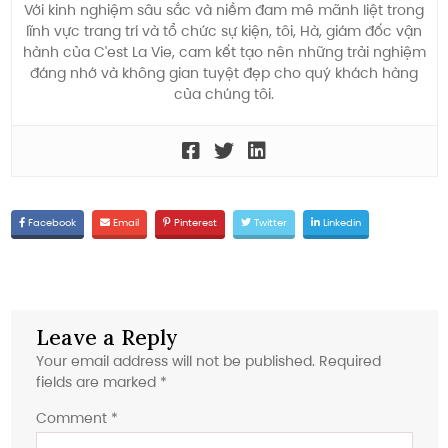
Với kinh nghiệm sâu sắc và niềm đam mê mãnh liệt trong
lĩnh vực trang trí và tổ chức sự kiện, tôi, Hà, giám đốc vận
hành của C'est La Vie, cam kết tạo nên những trải nghiệm
đáng nhớ và không gian tuyệt đẹp cho quý khách hàng
của chúng tôi.
Facebook
Email
Pinterest
Twitter
Linkedin
Leave a Reply
Your email address will not be published.
Required
fields are marked
*
Comment
*