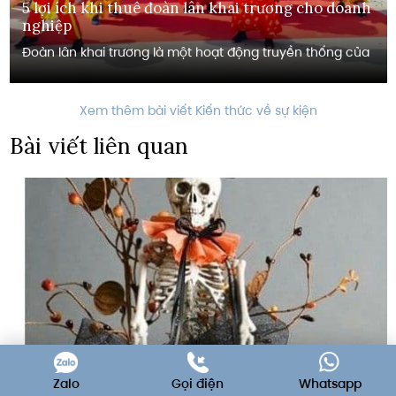
5 lợi ích khi thuê đoàn lân khai trương cho doanh
nghiệp
Đoàn lân khai trương là một hoạt động truyền thống của
Xem thêm bài viết Kiến thức về sự kiện
Bài viết liên quan
Zalo
Gọi điện
Whatsapp