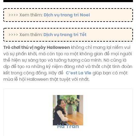
>>>> Xem thêm:
Dịch vụ trang trí Noel
>>>> Xem thêm:
Dịch vụ trang trí Tết
Trò chơi thú vị ngày Halloween
không chỉ mang lại niềm vui
và sự phấn khởi, mà còn tạo ra một không gian để mọi người
thể hiện sự sáng tạo và tưởng tượng của mình. Nó cũng là
dịp để tạo ra những kỷ niệm đáng nhớ và thắt chặt tình đoàn
kết trong cộng đồng. Hãy để
C’est La Vie
giúp bạn có một
mùa lễ hội Halloween thật tuyệt vời nhất.
Hà Trần