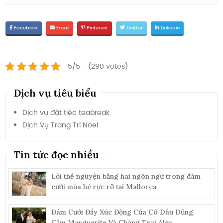
Facebook
Email
Pinterest
Twitter
Linkedin
5/5 - (290 votes)
Dịch vụ tiêu biểu
Dịch vụ đặt tiệc teabreak
Dịch Vụ Trang Trí Noel
Tin tức đọc nhiều
Lời thề nguyện bằng hai ngôn ngữ trong đám
cưới mùa hè rực rỡ tại Mallorca
Đám Cưới Đầy Xúc Động Của Cô Dâu Dũng
Cảm Marguerite Và Chàng Trai Alex