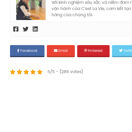
Với kinh nghiệm sâu sắc và niềm đam mê 
vận hành của C'est La Vie, cam kết tạ
hàng của chúng tôi.
Facebook
Email
Pinterest
Twitt
5/5 - (286 votes)