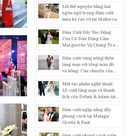
Lời thề nguyện bằng hai
ngôn ngữ trong đám cưới
mùa hè rực rỡ tại Mallorca
Đám Cưới Đầy Xúc Động
Của Cô Dâu Dũng Cảm
Marguerite Và Chàng Trai
Alex
Đám cưới vùng nông thôn
lãng mạn với tông màu đỏ
và hồng: Câu chuyện của
Diana & Thomas
Một tác phẩm nghệ thuật:
Lễ cưới lãng mạn và thanh
lịch của Delani & Adam tại
dinh thự cổ
Đám cưới ngập nắng đầy
phong cách tại Malaga:
Gretta & Paul
Đám cưới phong cách vườn