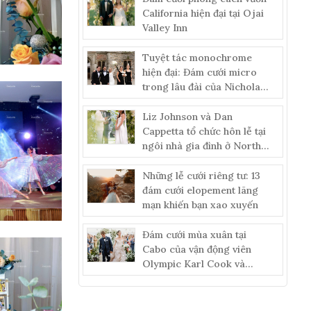
California hiện đại tại Ojai
Valley Inn
Tuyệt tác monochrome
hiện đại: Đám cưới micro
trong lâu đài của Nicholas
& Alyssa
Liz Johnson và Dan
Cappetta tổ chức hôn lễ tại
ngôi nhà gia đình ở North
Fork, Long Island
Những lễ cưới riêng tư: 13
đám cưới elopement lãng
mạn khiến bạn xao xuyến
Đám cưới mùa xuân tại
Cabo của vận động viên
Olympic Karl Cook và
doanh nhân Mackenzie
Drazan